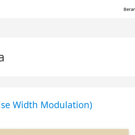
Bera
a
se Width Modulation)