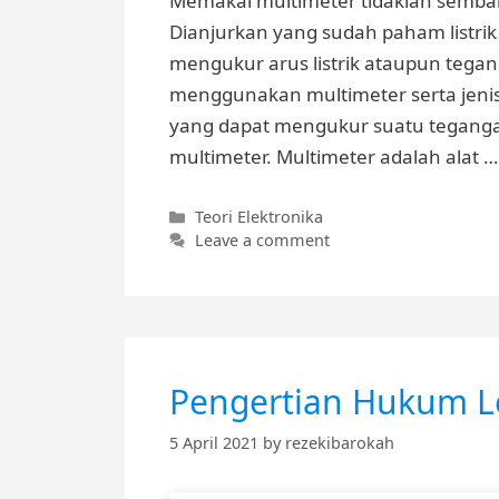
Memakai multimeter tidaklah semb
Dianjurkan yang sudah paham listri
mengukur arus listrik ataupun tegang
menggunakan multimeter serta jenis
yang dapat mengukur suatu tegangan 
multimeter. Multimeter adalah alat 
Categories
Teori Elektronika
Leave a comment
Pengertian Hukum L
5 April 2021
by
rezekibarokah