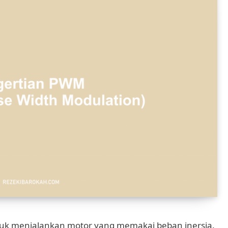
tuk menjalankan motor yang memakai beban inersia.