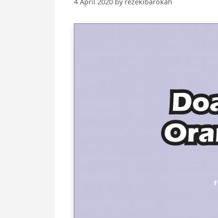
4 April 2020
by
rezekibarokah