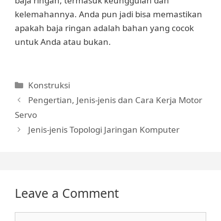
baja ringan, termasuk keunggulan dan
kelemahannya. Anda pun jadi bisa memastikan
apakah baja ringan adalah bahan yang cocok
untuk Anda atau bukan.
Categories
Konstruksi
Pengertian, Jenis-jenis dan Cara Kerja Motor
Servo
Jenis-jenis Topologi Jaringan Komputer
Leave a Comment
Comment