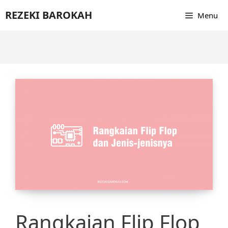
Skip
REZEKI BAROKAH
Menu
to
content
Rangkaian Flip Flop