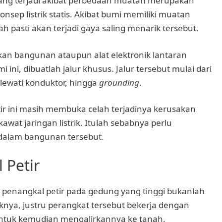
ang terjadi akibat perbedaan muatan merupakan
konsep listrik statis. Akibat bumi memiliki muatan
ah pasti akan terjadi gaya saling menarik tersebut.
an bangunan ataupun alat elektronik lantaran
ini, dibuatlah jalur khusus. Jalur tersebut mulai dari
ewati konduktor, hingga
grounding
.
ir ini masih membuka celah terjadinya kerusakan
kawat jaringan listrik. Itulah sebabnya perlu
 dalam bangunan tersebut.
 Petir
 penangkal petir pada gedung yang tinggi bukanlah
ya, justru perangkat tersebut bekerja dengan
ntuk kemudian mengalirkannya ke tanah.